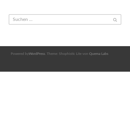
Powered by
WordPress
. Theme: Shophistic Lite von
Quema Labs