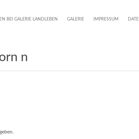
N BEI GALERIE LANDLEBEN
GALERIE
IMPRESSUM
DAT
orn n
geben.