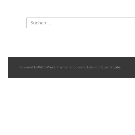
Powered by
WordPress
. Theme: Shophistic Lite von
Quema Labs