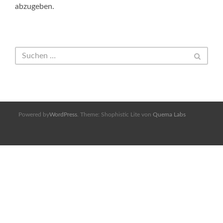
abzugeben.
Powered by
WordPress
. Theme: Shophistic Lite von
Quema Labs