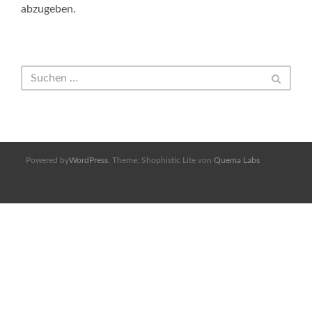
abzugeben.
Powered by
WordPress
. Theme: Shophistic Lite von
Quema Labs