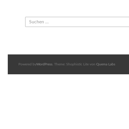
Powered by
WordPress
. Theme: Shophistic Lite von
Quema Labs