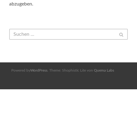
abzugeben.
Powered by
WordPress
. Theme: Shophistic Lite von
Quema Labs