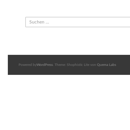
Powered by
WordPress
. Theme: Shophistic Lite von
Quema Labs